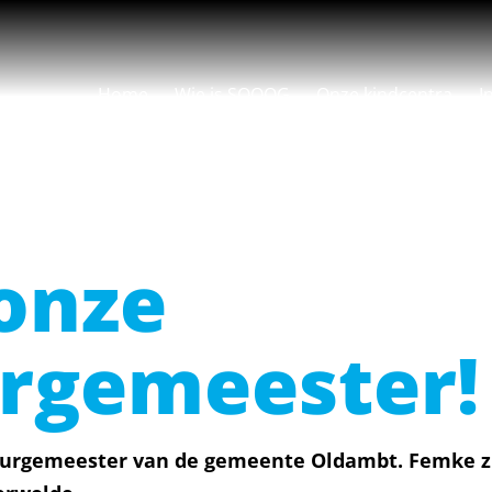
Home
Wie is SOOOG
Onze kindcentra
I
 onze
rgemeester!
burgemeester van de gemeente Oldambt. Femke zi